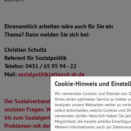
Ehrenamtlich arbeiten wäre auch für Sie ein
Thema? Dann melden Sie sich bei:
Christian Schultz
Referent für Sozialpolitik
Telefon: 0431 / 65 95 94 - 22
Mail:
sozialpolitik(at)sovd-sh.de
Cookie-Hinweis und Einstel
Wir verwenden Cookies und Dienste von Dr
Ihnen einen optimalen Service zu bieten u
Der Sozialverband Schleswig-Holstein hilft in
Analysen unsere Webseiten weiter zu verb
sozialen Fragen. Wir vertreten unsere Mitglieder
selbst entscheiden, welche Cookies und Di
verwenden dürfen. Natürlich haben Sie jede
bis zum Sozialgericht, zum Beispiel bei
Möglichkeit, die bereits erteilte Einwillig
Problemen mit der Erwerbsminderungsrente
Weitere Informationen, auch zur Datenver