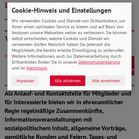
Der Vorstand
Cookie-Hinweis und Einstellungen
Hier bitte klicken....
Wir verwenden Cookies und Dienste von Drittanbietern, um
Ihnen einen optimalen Service zu bieten und auf Basis von
Analysen unsere Webseiten weiter zu verbessern. Sie können
Veranstaltungskalender
selbst entscheiden, welche Cookies und Dienste wir
verwenden dürfen. Natürlich haben Sie jederzeit die
Möglichkeit, die bereits erteilte Einwilligung zu widerrufen.
Hier herunterladen.....
Weitere Informationen, auch zur Datenverarbeitung durch
Drittanbieter, finden Sie in unserer
Datenschutzerklärung
und im
Impressum
.
Download
Anpassen
Alle ablehnen
Alle annehmen
Als Anlauf- und Kontaktstelle für Mitglieder und
für Interessierte bieten wir in ehrenamtlicher
Regie regelmäßige Zusammenkünfte,
Informationsveranstaltungen mit
sozialpolitischem Inhalt, allgemeine Vorträge,
gemütliche Runden und Feiern, Tages- und