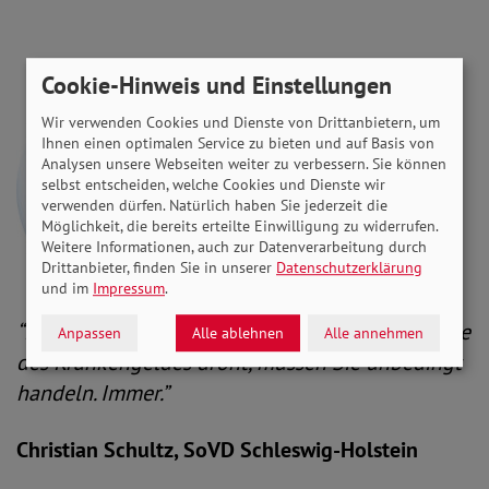
Cookie-Hinweis und Einstellungen
Wir verwenden Cookies und Dienste von Drittanbietern, um
Ihnen einen optimalen Service zu bieten und auf Basis von
Analysen unsere Webseiten weiter zu verbessern. Sie können
selbst entscheiden, welche Cookies und Dienste wir
verwenden dürfen. Natürlich haben Sie jederzeit die
Möglichkeit, die bereits erteilte Einwilligung zu widerrufen.
Weitere Informationen, auch zur Datenverarbeitung durch
Drittanbieter, finden Sie in unserer
Datenschutzerklärung
und im
Impressum
.
“Falls die Versicherung mit dem vorzeitigen Ende
Anpassen
Alle ablehnen
Alle annehmen
des Krankengeldes droht, müssen Sie unbedingt
handeln. Immer.”
Christian Schultz, SoVD Schleswig-Holstein