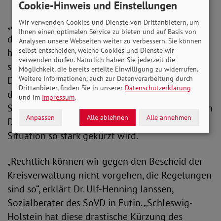
Cookie-Hinweis und Einstellungen
Wir verwenden Cookies und Dienste von Drittanbietern, um
„Als ich das erste Mal darüber gestolpert bin,
Ihnen einen optimalen Service zu bieten und auf Basis von
dachte ich an einen Fehler. Also habe ich gleich
Analysen unsere Webseiten weiter zu verbessern. Sie können
selbst entscheiden, welche Cookies und Dienste wir
bei der Kreisverwaltung angerufen. Aber die
verwenden dürfen. Natürlich haben Sie jederzeit die
sagten nur, das ist gesetzlich so vorgesehen.“
Möglichkeit, die bereits erteilte Einwilligung zu widerrufen.
Deshalb wendet sich Grete Priebe-Herrmann an
Weitere Informationen, auch zur Datenverarbeitung durch
Drittanbieter, finden Sie in unserer
Datenschutzerklärung
den SoVD in Eutin. Die dortige Prüfung ergibt:
und im
Impressum
.
Schleswig-Holstein ist das einzige Bundesland in
Anpassen
Alle ablehnen
Alle annehmen
Deutschland, in dem das Blindengeld in dieser
Situation so stark gekürzt wird.
„Rechtlich können wir gegen den Bescheid der
Kreisverwaltung nicht vorgehen, die Regelungen
sind so“, erklärt Dr. Ulf-Henning Janssen,
Sozialberater des SoVD in Eutin. „Schleswig-
Holstein hat diese drastische Kürzung des