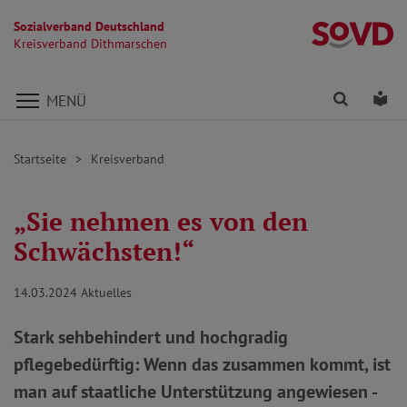
Sozialverband Deutschland
K
Kreisverband Dithmarschen
Direkt zu den Inhalten springen
Finden
Lei
MENÜ
Startseite
Kreisverband
„Sie nehmen es von den
Schwächsten!“
14.03.2024
Aktuelles
Stark sehbehindert und hochgradig
pflegebedürftig: Wenn das zusammen kommt, ist
man auf staatliche Unterstützung angewiesen -