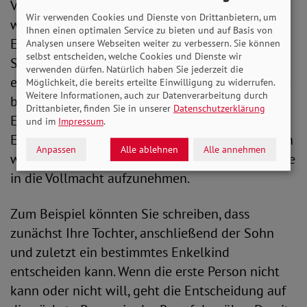
Vorsorgevollmacht. Bedenken Sie immer: Alles
Wir verwenden Cookies und Dienste von Drittanbietern, um
was Sie machen, soll dafür sorgen, dass im
Ihnen einen optimalen Service zu bieten und auf Basis von
Ernstfall Ihr Wille umgesetzt wird. Dafür haben
Analysen unsere Webseiten weiter zu verbessern. Sie können
selbst entscheiden, welche Cookies und Dienste wir
Sie eine
Patientenverfügung geschrieben
und
verwenden dürfen. Natürlich haben Sie jederzeit die
eine oder mehrere Personen mit einer Vollmacht
Möglichkeit, die bereits erteilte Einwilligung zu widerrufen.
Weitere Informationen, auch zur Datenverarbeitung durch
bedacht. Wenn verschiedene Menschen bei
Drittanbieter, finden Sie in unserer
Datenschutzerklärung
Entscheidungen mitreden können, kommt am
und im
Impressum
.
Ende aber nicht immer das raus, was vorgesehen
Anpassen
Alle ablehnen
Alle annehmen
war. Deshalb kann es ratsam sein, eine Rangfolge
in die Vollmacht aufzunehmen.
Zum Beispiel könnten Sie schreiben, dass
zunächst Ihre Tochter, anschließend der Sohn
und zuletzt ein bestimmtes Enkelkind
entscheiden kann. Wenn die erste Person nicht
kann oder nicht will, geht die Entscheidung auf