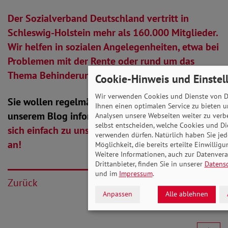
Der Sozialverband Deutschland vertritt in
Schleswig-Holstein mehr als 160.000 Mitglieder.
Wir helfen in sozialen Angelegenheiten, etwa bei
Problemen mit der Rente oder rund um das
Thema Behinderung.
Cookie-Hinweis und Einstel
Wir verwenden Cookies und Dienste von Dr
Sie wollen regelmäßig über neue Beiträge in
Ihnen einen optimalen Service zu bieten u
unserem Blog informiert werden?
Melden Sie
Analysen unsere Webseiten weiter zu verb
selbst entscheiden, welche Cookies und Di
sich einfach zu unserem Newsletter per E-Mail
verwenden dürfen. Natürlich haben Sie jede
an!
Möglichkeit, die bereits erteilte Einwillig
Weitere Informationen, auch zur Datenver
Drittanbieter, finden Sie in unserer
Datens
und im
Impressum
.
Zurück
Anpassen
Alle ablehnen