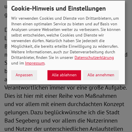
uns, dass Bad Segeberg an dieser Stelle mit
Cookie-Hinweis und Einstellungen
gutem Beispiel vorangeht.“
Wir verwenden Cookies und Dienste von Drittanbietern, um
Ihnen einen optimalen Service zu bieten und auf Basis von
Dirk Mitzloff, Stellvertreter der
Analysen unsere Webseiten weiter zu verbessern. Sie können
selbst entscheiden, welche Cookies und Dienste wir
Landesbeauftragten für Menschen mit
verwenden dürfen. Natürlich haben Sie jederzeit die
Behinderung, sagte: „Orte der Begegnung
Möglichkeit, die bereits erteilte Einwilligung zu widerrufen.
Weitere Informationen, auch zur Datenverarbeitung durch
müssen inklusiv gestaltet sein. Im WortOrt in Bad
Drittanbieter, finden Sie in unserer
Datenschutzerklärung
Segeberg scheint dies gelungen zu sein. Ein
und im
Impressum
.
bestehendes älteres Gebäude an die Bedarfe
Anpassen
Alle ablehnen
Alle annehmen
aller Bürger einer Stadt anzupassen, stellt die
Verantwortlichen immer vor eine große Aufgabe.
Dies ist hier mit einer Reihe von Maßnahmen
und vor allem mit einem durchdachten Konzept
gelungen. Dazu beglückwünsche ich die Stadt
Bad Segeberg und vor allem die Nutzerinnen
und Nutzer der unterschiedlichen Anlaufstellen