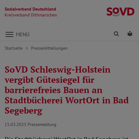
Sozialverband Deutschland
K
Kreisverband Dithmarschen
Direkt zu den Inhalten springen
Finden
Lei
MENÜ
Startseite
Pressemitteilungen
SoVD Schleswig-Holstein
vergibt Gütesiegel für
barrierefreies Bauen an
Stadtbücherei WortOrt in Bad
Segeberg
15.03.2023
Pressemeldung