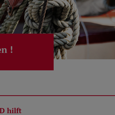
n !
D hilft