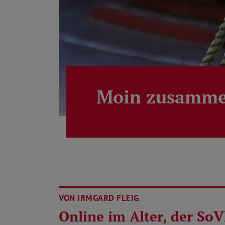
Moin zusamme
VON IRMGARD FLEIG
Online im Alter, der SoV