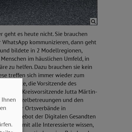
r geht es heute nicht. Sie brauchen
per WhatsApp kommunizieren, dann geht
und bildete in 2 Modellregionen,
m Menschen im häuslichen Umfeld, in
re zu helfen. Dazu brauchen sie kein
iese treffen sich immer wieder zum
 Gesandte, die Vorsitzende des
retende Kreisvorsitzende Jutta Märtin-
 Ihnen
ei den Einzelbetreuungen und den
sen
ation der Ortsverbände in
Da das Angebot der Digitalen Gesandten
rfen.
lich. Damit alle Interessierte wissen,