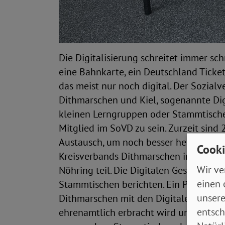
Die Digitalisierung schreitet immer sc
eine Bahnkarte, ein Deutschland Ticke
das meist nur noch digital. Der Sozia
Dithmarschen und Kiel, sogenannte Dig
kleinen Lerngruppen oder Stammtischen
Mitglied im SoVD zu sein. Zurzeit sind
Austausch, um noch besser helfen zu kö
Cooki
Kreisverbands Dithmarschen im Sozialv
Wir ve
Nöhring teil. Die Digitalen Gesandten
einen 
Stammtischen berichten. Ein Problem 
unsere
Dithmarschen mit den Digitalen Gesandt
entsch
ehrenamtlich erbracht wird und somit k