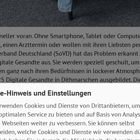
hneller voran. Ohne Smartphone, Tablet oder Compute
t, einen Arzttermin oder wollen mit ihren Liebsten 
lverband Deutschland (SoVD) hat das Problem erkannt 
itale Gesandte aus. Sie werden speziell geschult, u
 ganz nach ihren Bedürfnissen in lockerer Atmosphä
 25 Digitale Gesandte in Dithmarschen ausgebildet. D
nnen. An dem Treffen am 23. Juli, nahmen 20 Digitale
e-Hinweis und Einstellungen
erband Deutschland, Renate Eggers und die stellvert
rwenden Cookies und Dienste von Drittanbietern, um
 konnten schon über viele positive Rückmeldungen b
optimalen Service zu bieten und auf Basis von Analy
wurde aber auch überdeutlich sichtbar. Die Kommunik
 Webseiten weiter zu verbessern. Sie können selbst
en funktioniert noch nicht optimal, oft gar nicht. 
eiden, welche Cookies und Dienste wir verwenden dü
ostenlos ist, ist diese ablehnende Haltung unverständ