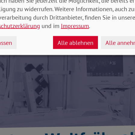
ich haben Sie jederzeit die Möglichkeit, die bereits er
 gibt, wird es eine Liste geben, auf der schon beste
ligung zu widerrufen. Weitere Informationen, auch zu
hholz, aufgelistet sind. Für Dithmarschen genügt be
erarbeitung durch Drittanbieter, finden Sie in unsere
 Am Montag und Dienstag von 9 - 11 Uhr und am Mittw
schutzerklärung
und im
Impressum
.
en zu können.
ssen
Alle ablehnen
Alle anne