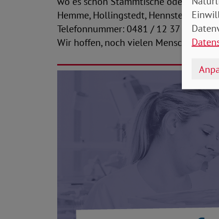
Natürl
wo es schon Stammtische oder Ähnliches
Einwil
Hemme, Hollingstedt, Hennstedt und Buc
Datenv
Telefonnummer: 0481 / 12 37 04 - 69.
Daten
Wir hoffen, noch vielen Menschen helf
Anpa