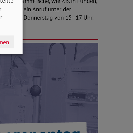
teilte
hende Stammtische, wie z.B. in Lunden,
r
i Bedarf ein Anruf unter der
r
och und Donnerstag von 15 - 17 Uhr.
hmen