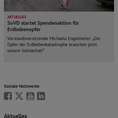
AKTUELLES
SoVD startet Spendenaktion für
Erdbebenopfer
Vorstandsvorsitzende Michaela Engelmeier: „Die
Opfer der Erdbebenkatastrophe brauchen jetzt
unsere Solidarität!“
mehr lesen
Soziale Netzwerke
SoVD auf Facebook
SoVD auf X/Twitter
SoVD auf Youtube
SoVD auf LinkedIn
Aktuelles