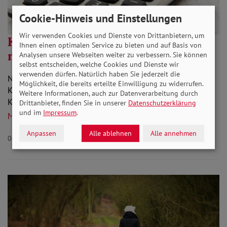
Cookie-Hinweis und Einstellungen
Wir verwenden Cookies und Dienste von Drittanbietern, um
Kurzarbeitergeld und Rente: Was
Ihnen einen optimalen Service zu bieten und auf Basis von
muss ich wissen?
Analysen unsere Webseiten weiter zu verbessern. Sie können
selbst entscheiden, welche Cookies und Dienste wir
verwenden dürfen. Natürlich haben Sie jederzeit die
Noch nie gab es in Deutschland so viele Menschen in
Möglichkeit, die bereits erteilte Einwilligung zu widerrufen.
Kurzarbeit. Was viele nicht bedenken: Wenn Sie
Weitere Informationen, auch zur Datenverarbeitung durch
Kurzarbeitergeld erhalten, führt das nicht nur zu…
Drittanbieter, finden Sie in unserer
Datenschutzerklärung
und im
Impressum
.
Mehr lesen
Anpassen
Alle ablehnen
Alle annehmen
04.08.2020
Aktuelles