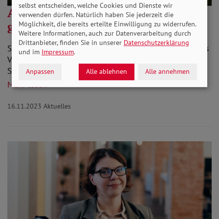
selbst entscheiden, welche Cookies und Dienste wir
Antrag bei falscher Behörde
verwenden dürfen. Natürlich haben Sie jederzeit die
gestellt: Was jetzt?
Möglichkeit, die bereits erteilte Einwilligung zu widerrufen.
Weitere Informationen, auch zur Datenverarbeitung durch
Drittanbieter, finden Sie in unserer
Datenschutzerklärung
Sie haben Ihren Antrag auf Erwerbsminderungsrente aus
und im
Impressum
.
Versehen bei der Krankenkasse gestellt? Oder den zum
Schwerbehindertenausweis bei der…
Anpassen
Alle ablehnen
Alle annehmen
Mehr lesen
16.11.2023
Aktuelles