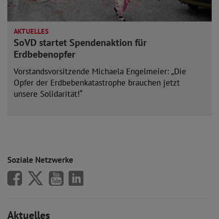
AKTUELLES
SoVD startet Spendenaktion für
Erdbebenopfer
Vorstandsvorsitzende Michaela Engelmeier: „Die
Opfer der Erdbebenkatastrophe brauchen jetzt
unsere Solidarität!“
mehr lesen
Soziale Netzwerke
SoVD auf Facebook
SoVD auf X/Twitter
SoVD auf Youtube
SoVD auf LinkedIn
Aktuelles